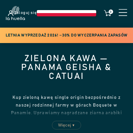
0
Zaloguj się
LETNIA WYPRZEDAŻ 2026! −30% DO WYCZERPANIA ZAPASÓW
ZIELONA KAWA —
PANAMA GEISHA &
CATUAI
Kup zieloną kawę single origin bezpośrednio z
naszej rodzinnej farmy w górach Boquete w
Panamie. Uprawiamy nagradzane ziarna arabiki
Geisha, Catuai i Canas Verdes na wysokości,
Więcej ▾
zbieramy ręcznie tylko dojrzałe owoce i wysyłamy