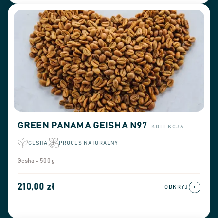
GREEN PANAMA GEISHA N97
KOLEKCJA
GESHA
PROCES NATURALNY
Gesha - 500 g
210,00 zł
›
ODKRYJ