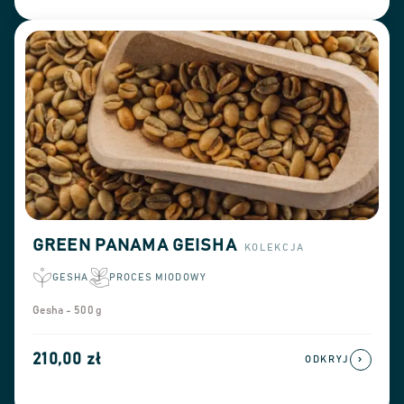
przetwarzania i zamów panamskie ziarna kawy
pasujące do Twojego profilu palenia.
GREEN PANAMA GEISHA
KOLEKCJA
GESHA
PROCES MIODOWY
Gesha - 500 g
210,00 zł
›
ODKRYJ