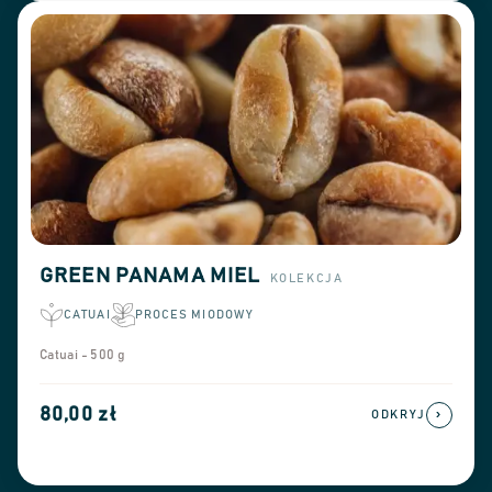
GREEN PANAMA MIEL
KOLEKCJA
CATUAI
PROCES MIODOWY
Catuai - 500 g
80,00 zł
›
ODKRYJ