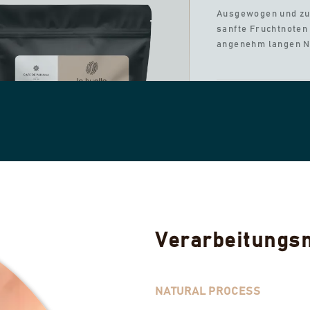
Ausgewogen und zug
sanfte Fruchtnoten
angenehm langen 
€ 21,00
SOMMERSCHLUSSVERKAUF
AUSVERKAUFT
AUSVERKAUFTES LOT ANZEIGEN
Verarbeitungs
NATURAL PROCESS