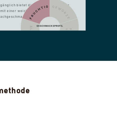
änglich bietet diese mittlere Röstung
FRUCHTIG
GEWÜRZE
 mit einer weichen Struktur und einem
Nachgeschmack.
GESCHMACKSPROFIL
BLUMIG
KAKAO
NUSS
SÜSSE
 2026 IST DA! 30% RABATT, SOLANGE DER VORRAT REICHT
methode