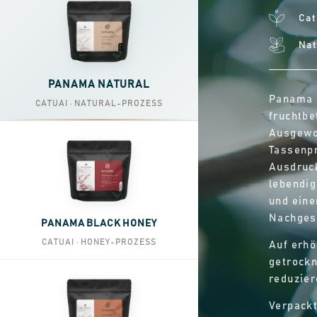
Cat
Nat
PANAMA NATURAL
Panama N
CATUAI · NATURAL-PROZESS
fruchtbe
Ausgewo
Tassenpr
Ausdruck
lebendig
und eine
Nachges
PANAMA BLACK HONEY
CATUAI · HONEY-PROZESS
Auf erhö
getrockn
reduzier
Verpackt