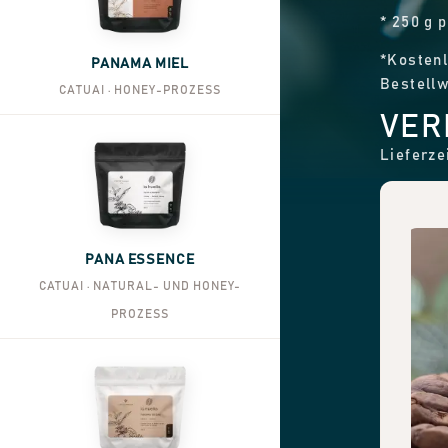
* 250 g 
*Kostenl
PANAMA MIEL
Bestellw
CATUAI · HONEY-PROZESS
VER
Lieferze
PANA ESSENCE
CATUAI · NATURAL- UND HONEY-
PROZESS