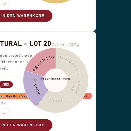
IN DEN WARENKORB
URAL - LOT 20
Catuai - 250 g
gen bietet dieser Kaffee eine saubere,
FRUCHTIG
GEWÜRZE
frischender Säure und einer leichten,
eit.
GESCHMACKSPROFIL
BLUMIG
KAKAO
NUSS
-30%
 2026 IST DA! 30% RABATT, SOLANGE DER VORRAT REICHT
SÜSSE
GRAD
IN DEN WARENKORB