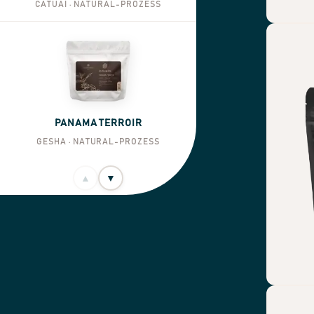
CATUAI · NATURAL-PROZESS
PANAMA TERROIR
GESHA · NATURAL-PROZESS
▲
▼