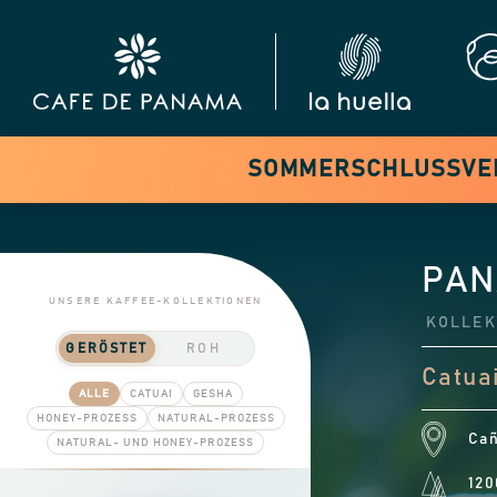
SOMMERSCHLUSSVERK
PAN
UNSERE KAFFEE-KOLLEKTIONEN
KOLLEK
GERÖSTET
ROH
Catuai
ALLE
CATUAI
GESHA
HONEY-PROZESS
NATURAL-PROZESS
Cañ
NATURAL- UND HONEY-PROZESS
120