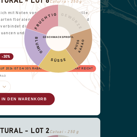
URAL - LOT 6
Caturra - 250 g
ch mit Noten von frischer Frucht, Vanille,
FRUCHTIG
GEWÜRZE
zarten floralen Akzenten. Ausgewogen und
verbindet dieser Kaffee sanfte Süße mit
Nuancen und ergibt eine helle, harmonische
GESCHMACKSPROFIL
BLUMIG
KAKAO
NUSS
-30%
SÜSSE
 2026 IST DA! 30% RABATT, SOLANGE DER VORRAT REICHT
GRAD
IN DEN WARENKORB
URAL - LOT 2
Catuai - 250 g