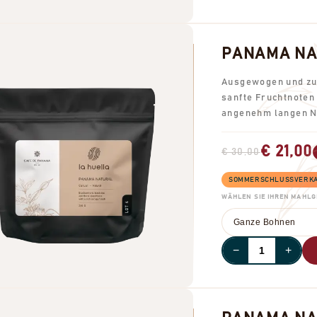
PANAMA NA
Ausgewogen und zug
sanfte Fruchtnoten
angenehm langen 
€ 21,00
€ 30,00
SOMMERSCHLUSSVERKAUF
WÄHLEN SIE IHREN MAHL
−
+