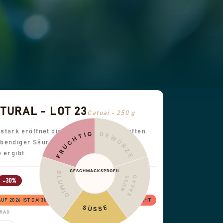
URAL - LOT 23
Catuai - 250 g
stark eröffnet dieser Kaffee mit lebhaften
FRUCHTIG
GEWÜRZE
bendiger Säure, was eine helle und
 ergibt.
GESCHMACKSPROFIL
BLUMIG
KAKAO
NUSS
-30%
 2026 IST DA! 30% RABATT, SOLANGE DER VORRAT REICHT
SÜSSE
GRAD