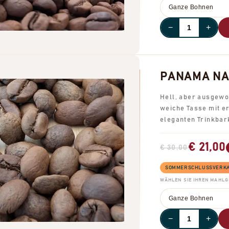
−
+
PANAMA NAT
Hell, aber ausgewo
weiche Tasse mit er
eleganten Trinkbark
€ 21,00
€ 30,00
SOMMERSCHLUSSVERKAUF
WÄHLEN SIE IHREN MAHL
−
+