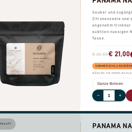
PANAMA NAT
Sauber und zugängli
Zitronenzeste und 
angenehm trinkbar 
subtilen nussigen 
Tasse.
€ 21,00
€ 30,00
SOMMERSCHLUSSVERKAUF
WÄHLEN SIE IHREN MAHL
−
+
RKAUFT
PANAMA NAT