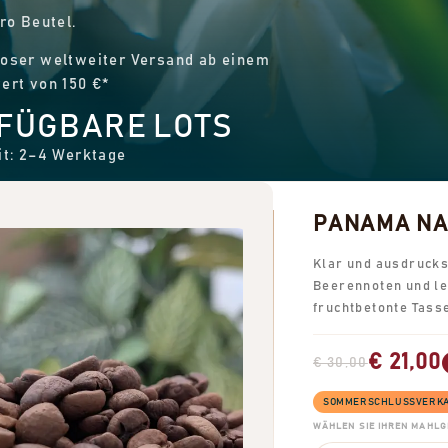
pro Beutel.
oser weltweiter Versand ab einem
ert von 150 €*
FÜGBARE LOTS
it: 2–4 Werktage
PANAMA NAT
Klar und ausdrucks
Beerennoten und le
fruchtbetonte Tasse
€ 21,00
€ 30,00
SOMMERSCHLUSSVERKAUF
WÄHLEN SIE IHREN MAHL