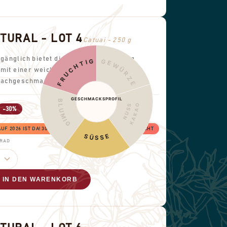
TURAL - LOT 4
Catuai - 250 g
änglich bietet diese mittlere Röstung
FRUCHTIG
GEWÜRZE
 mit einer weichen Struktur und einem
Nachgeschmack.
GESCHMACKSPROFIL
BLUMIG
KAKAO
NUSS
-30%
 2026 IST DA! 30% RABATT, SOLANGE DER VORRAT REICHT
SÜSSE
GRAD
IN DEN WARENKORB