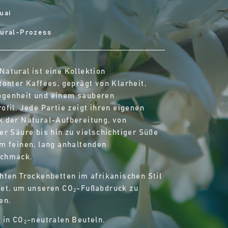
uai
ural-Prozess
atural ist eine Kollektion
tonter Kaffees, geprägt von Klarheit,
genheit und einem sauberen
ofil. Jede Partie zeigt ihren eigenen
 der Natural-Aufbereitung, von
er Säure bis hin zu vielschichtiger Süße
m feinen, lang anhaltenden
chmack.
hten Trockenbetten im afrikanischen Stil
et, um unseren CO₂-Fußabdruck zu
en.
 in CO₂-neutralen Beuteln.