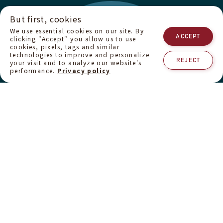
But first, cookies
We use essential cookies on our site. By
ACCEPT
clicking "Accept" you allow us to use
cookies, pixels, tags and similar
technologies to improve and personalize
REJECT
your visit and to analyze our website's
performance.
Privacy policy
私たちは、
栽培から一杯までのすべての段階を自分たちの手
多くの中間業者を介する一般的なコーヒー流通とは違い、